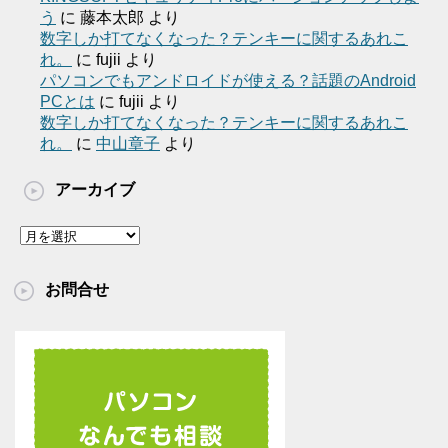
う
に
藤本太郎
より
数字しか打てなくなった？テンキーに関するあれこ
れ。
に
fujii
より
パソコンでもアンドロイドが使える？話題のAndroid
PCとは
に
fujii
より
数字しか打てなくなった？テンキーに関するあれこ
れ。
に
中山章子
より
アーカイブ
ア
ー
カ
お問合せ
イ
ブ