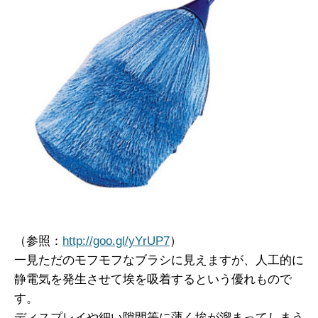
（参照：
http://goo.gl/yYrUP7
）
一見ただのモフモフなブラシに見えますが、人工的に
静電気を発生させて埃を吸着するという優れもので
す。
ディスプレイや細い隙間等に薄く埃が溜まってしまう