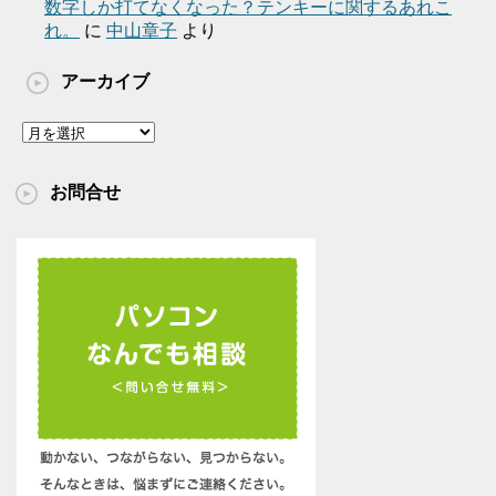
数字しか打てなくなった？テンキーに関するあれこ
れ。
に
中山章子
より
アーカイブ
ア
ー
カ
お問合せ
イ
ブ