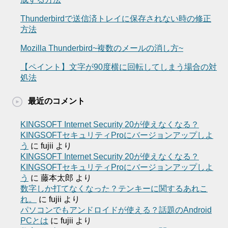
Thunderbirdで送信済トレイに保存されない時の修正
方法
Mozilla Thunderbird~複数のメールの消し方~
【ペイント】文字が90度横に回転してしまう場合の対
処法
最近のコメント
KINGSOFT Internet Security 20が使えなくなる？
KINGSOFTセキュリティProにバージョンアップしよ
う
に
fujii
より
KINGSOFT Internet Security 20が使えなくなる？
KINGSOFTセキュリティProにバージョンアップしよ
う
に
藤本太郎
より
数字しか打てなくなった？テンキーに関するあれこ
れ。
に
fujii
より
パソコンでもアンドロイドが使える？話題のAndroid
PCとは
に
fujii
より