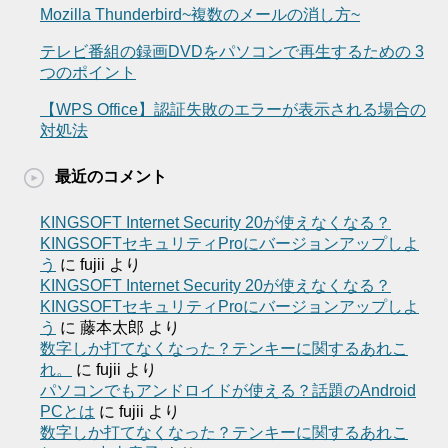
Mozilla Thunderbird~複数のメールの消し方~
テレビ番組の録画DVDをパソコンで再生するための 3
つのポイント
【WPS Office】認証失敗のエラーが表示される場合の
対処法
最近のコメント
KINGSOFT Internet Security 20が使えなくなる？
KINGSOFTセキュリティProにバージョンアップしよ
う
に
fujii
より
KINGSOFT Internet Security 20が使えなくなる？
KINGSOFTセキュリティProにバージョンアップしよ
う
に
藤本太郎
より
数字しか打てなくなった？テンキーに関するあれこ
れ。
に
fujii
より
パソコンでもアンドロイドが使える？話題のAndroid
PCとは
に
fujii
より
数字しか打てなくなった？テンキーに関するあれこ