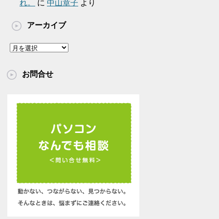
れ。
に
中山章子
より
アーカイブ
ア
ー
カ
お問合せ
イ
ブ