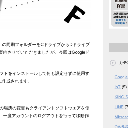
クス）の同期フォルダーをCドライブからDドライブ
内させていただきましたが、今回はGoogleド
カテ
トソフトをインストールして何も設定せずに使用す
Google
に作成されます。
IoT
(5)
KING 
LINE
(7
ダーの場所の変更もクライアントソフトウエアを使
、一度アカウントのログアウトを行って移動作
Microso
OA機