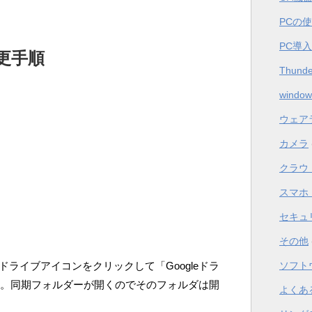
PCの
PC導
更手順
Thunde
window
ウェア
カメラ
クラウ
スマホ
セキュ
その他
eドライブアイコンをクリックして「Googleドラ
ソフト
ク。同期フォルダーが開くのでそのフォルダは開
よくあ