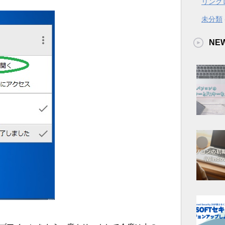
リング
未分類
NE