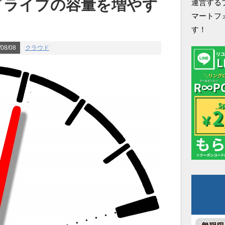
ドライブの容量を増やす
運営する
マートフ
す！
08/08
クラウド