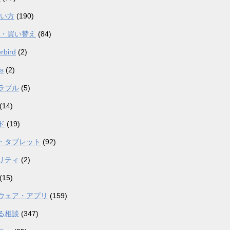
使い方
(190)
入・買い替え
(84)
rbird
(2)
s
(2)
ラブル
(5)
(14)
ド
(19)
・タブレット
(92)
リティ
(2)
(15)
ウェア・アプリ
(159)
る相談
(347)