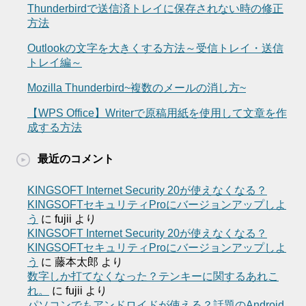
Thunderbirdで送信済トレイに保存されない時の修正
方法
Outlookの文字を大きくする方法～受信トレイ・送信
トレイ編～
Mozilla Thunderbird~複数のメールの消し方~
【WPS Office】Writerで原稿用紙を使用して文章を作
成する方法
最近のコメント
KINGSOFT Internet Security 20が使えなくなる？
KINGSOFTセキュリティProにバージョンアップしよ
う
に
fujii
より
KINGSOFT Internet Security 20が使えなくなる？
KINGSOFTセキュリティProにバージョンアップしよ
う
に
藤本太郎
より
数字しか打てなくなった？テンキーに関するあれこ
れ。
に
fujii
より
パソコンでもアンドロイドが使える？話題のAndroid