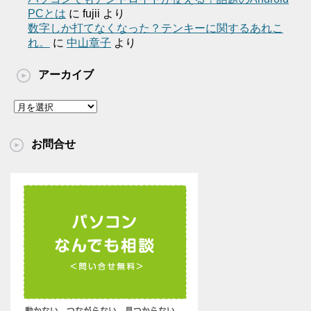
PCとは
に
fujii
より
数字しか打てなくなった？テンキーに関するあれこ
れ。
に
中山章子
より
アーカイブ
ア
ー
カ
お問合せ
イ
ブ