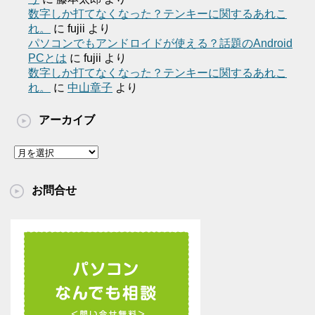
数字しか打てなくなった？テンキーに関するあれこ
れ。
に
fujii
より
パソコンでもアンドロイドが使える？話題のAndroid
PCとは
に
fujii
より
数字しか打てなくなった？テンキーに関するあれこ
れ。
に
中山章子
より
アーカイブ
ア
ー
カ
お問合せ
イ
ブ