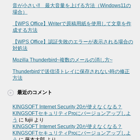
音が小さい!! 最大音量を上げる方法（Windows11の
場合）
【WPS Office】Writerで原稿用紙を使用して文章を作
成する方法
【WPS Office】認証失敗のエラーが表示される場合の
対処法
Mozilla Thunderbird~複数のメールの消し方~
Thunderbirdで送信済トレイに保存されない時の修正
方法
最近のコメント
KINGSOFT Internet Security 20が使えなくなる？
KINGSOFTセキュリティProにバージョンアップしよ
う
に
fujii
より
KINGSOFT Internet Security 20が使えなくなる？
KINGSOFTセキュリティProにバージョンアップしよ
う
に
藤本太郎
より