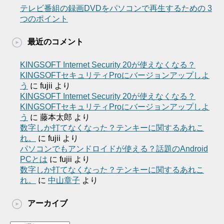
テレビ番組の録画DVDをパソコンで再生するための 3
つのポイント
最近のコメント
KINGSOFT Internet Security 20が使えなくなる？
KINGSOFTセキュリティProにバージョンアップしよ
う
に
fujii
より
KINGSOFT Internet Security 20が使えなくなる？
KINGSOFTセキュリティProにバージョンアップしよ
う
に
藤本太郎
より
数字しか打てなくなった？テンキーに関するあれこ
れ。
に
fujii
より
パソコンでもアンドロイドが使える？話題のAndroid
PCとは
に
fujii
より
数字しか打てなくなった？テンキーに関するあれこ
れ。
に
中山章子
より
アーカイブ