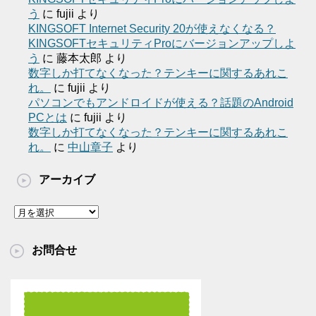
う
に
fujii
より
KINGSOFT Internet Security 20が使えなくなる？
KINGSOFTセキュリティProにバージョンアップしよ
う
に
藤本太郎
より
数字しか打てなくなった？テンキーに関するあれこ
れ。
に
fujii
より
パソコンでもアンドロイドが使える？話題のAndroid
PCとは
に
fujii
より
数字しか打てなくなった？テンキーに関するあれこ
れ。
に
中山章子
より
アーカイブ
ア
ー
カ
お問合せ
イ
ブ