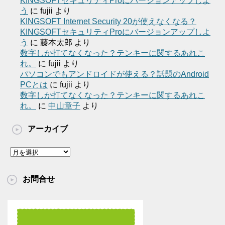
KINGSOFTセキュリティProにバージョンアップしよ
う
に
fujii
より
KINGSOFT Internet Security 20が使えなくなる？
KINGSOFTセキュリティProにバージョンアップしよ
う
に
藤本太郎
より
数字しか打てなくなった？テンキーに関するあれこ
れ。
に
fujii
より
パソコンでもアンドロイドが使える？話題のAndroid
PCとは
に
fujii
より
数字しか打てなくなった？テンキーに関するあれこ
れ。
に
中山章子
より
アーカイブ
ア
ー
カ
お問合せ
イ
ブ