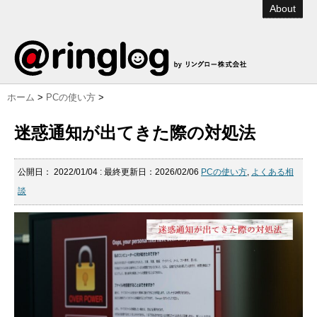
About
ホーム
>
PCの使い方
>
迷惑通知が出てきた際の対処法
公開日：
2022/01/04
: 最終更新日：2026/02/06
PCの使い方
,
よくある相
談