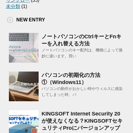
リングロー
(35)
未分類
(1)
NEW ENTRY
ノートパソコンのCtrlキーとFnキ
ーを入れ替える方法
ノートパソコンのキー配列は、機種によって微
妙に違います。買い
パソコンの初期化の方法
①（Windows11）
パソコンの動作がおかしい時やウィルスに感染
してしまった時、パ
KINGSOFT Internet Security 20
が使えなくなる？KINGSOFTセキ
ュリティProにバージョンアップ