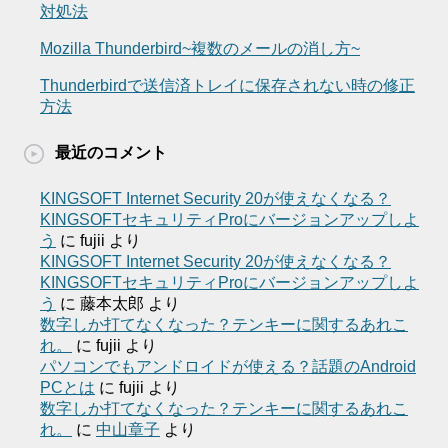
対処法
Mozilla Thunderbird~複数のメールの消し方~
Thunderbirdで送信済トレイに保存されない時の修正
方法
最近のコメント
KINGSOFT Internet Security 20が使えなくなる？
KINGSOFTセキュリティProにバージョンアップしよ
う
に
fujii
より
KINGSOFT Internet Security 20が使えなくなる？
KINGSOFTセキュリティProにバージョンアップしよ
う
に
藤本太郎
より
数字しか打てなくなった？テンキーに関するあれこ
れ。
に
fujii
より
パソコンでもアンドロイドが使える？話題のAndroid
PCとは
に
fujii
より
数字しか打てなくなった？テンキーに関するあれこ
れ。
に
中山章子
より