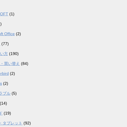
SOFT
(1)
)
ft Office
(2)
器
(77)
使い方
(190)
入・買い替え
(84)
rbird
(2)
s
(2)
ラブル
(5)
(14)
ド
(19)
・タブレット
(92)