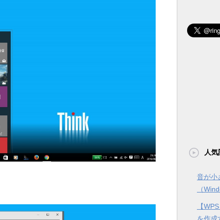
人気
音が小
（Win
【WPS
を作成