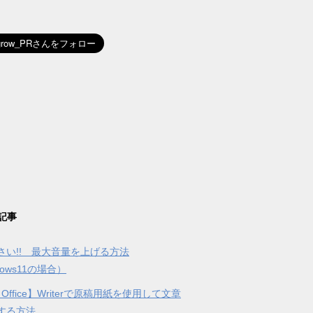
記事
さい!! 最大音量を上げる方法
dows11の場合）
 Office】Writerで原稿用紙を使用して文章
する方法