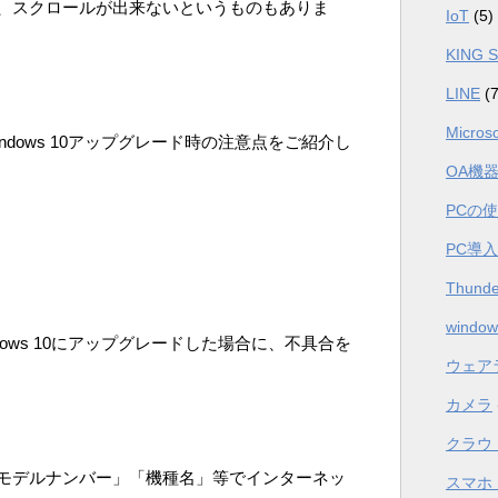
、スクロールが出来ないというものもありま
IoT
(5)
KING 
LINE
(7
Microso
dows 10アップグレード時の注意点をご紹介し
OA機
PCの
PC導
Thunde
window
ows 10にアップグレードした場合に、不具合を
ウェア
カメラ
クラウ
モデルナンバー」「機種名」等でインターネッ
スマホ