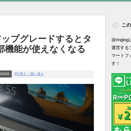
この
0にアップグレードするとタ
@ring
部機能が使えなくなる
運営する
マートフ
す！
08/08
PC導入・買い替え