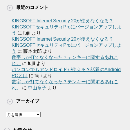
最近のコメント
KINGSOFT Internet Security 20が使えなくなる？
KINGSOFTセキュリティProにバージョンアップしよ
う
に
fujii
より
KINGSOFT Internet Security 20が使えなくなる？
KINGSOFTセキュリティProにバージョンアップしよ
う
に
藤本太郎
より
数字しか打てなくなった？テンキーに関するあれこ
れ。
に
fujii
より
パソコンでもアンドロイドが使える？話題のAndroid
PCとは
に
fujii
より
数字しか打てなくなった？テンキーに関するあれこ
れ。
に
中山章子
より
アーカイブ
ア
ー
カ