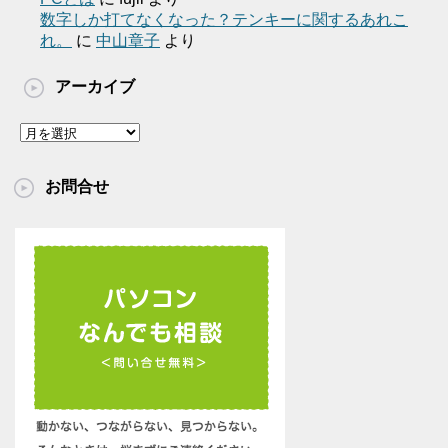
数字しか打てなくなった？テンキーに関するあれこ
れ。
に
中山章子
より
アーカイブ
ア
ー
カ
お問合せ
イ
ブ