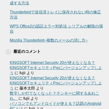
成する方法
Thunderbirdで送信済トレイに保存されない時の修正
方法
WPS Office2の認証エラー対処法 シリアルの解除の場
合
Mozilla Thunderbird~複数のメールの消し方~
最近のコメント
KINGSOFT Internet Security 20が使えなくなる？
KINGSOFTセキュリティProにバージョンアップしよ
う
に
fujii
より
KINGSOFT Internet Security 20が使えなくなる？
KINGSOFTセキュリティProにバージョンアップしよ
う
に
藤本太郎
より
数字しか打てなくなった？テンキーに関するあれこ
れ。
に
fujii
より
パソコンでもアンドロイドが使える？話題のAndroid
PCとは
に
fujii
より